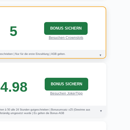
5
BONUS SICHERN
Besuchen Crownslots
chrieben | Nur für die erste Einzahlung | AGB gelten.
4.98
BONUS SICHERN
Besuchen JokerTipp
aketen à 50 alle 24 Stunden gutgeschrieben | Bonusumsatz x25 (Gewinne aus
vollständig umgesetzt wurde | Es gelten die Bonus-AGB