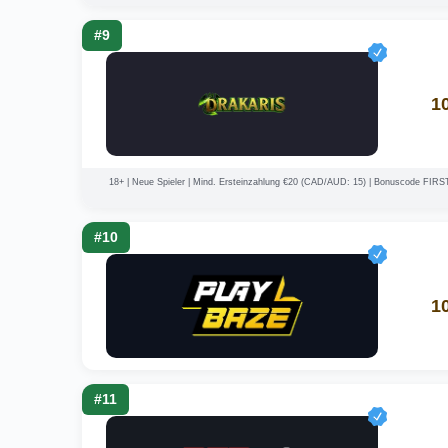
#9
1
18+ | Neue Spieler | Mind. Ersteinzahlung €20 (CAD/AUD: 15) | Bonuscode FIRS
#10
1
#11