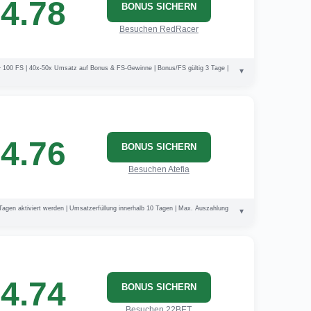
4.78
BONUS SICHERN
Besuchen RedRacer
00 + 100 FS | 40x-50x Umsatz auf Bonus & FS-Gewinne | Bonus/FS gültig 3 Tage |
4.76
BONUS SICHERN
Besuchen Atefia
agen aktiviert werden | Umsatzerfüllung innerhalb 10 Tagen | Max. Auszahlung
4.74
BONUS SICHERN
Besuchen 22BET