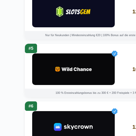
1
Nur für Neukunden | Mindesteinzahlung €20 | 100% Bonus auf die erste E
#5
1
100 % Ersteinzahlungsbonus bis zu 300 € + 200 Freispiele + 3
#6
1