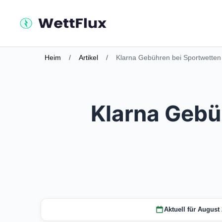
Heim
/
Artikel
/
Klarna Gebühren bei Sportwetten
Klarna Gebü
Aktuell für August