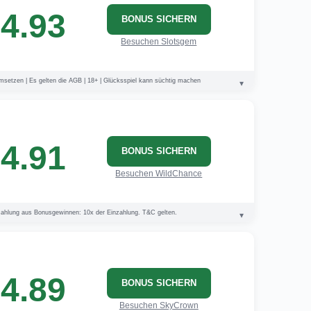
4.93
BONUS SICHERN
Besuchen Slotsgem
umsetzen | Es gelten die AGB | 18+ | Glücksspiel kann süchtig machen
4.91
BONUS SICHERN
Besuchen WildChance
szahlung aus Bonusgewinnen: 10x der Einzahlung. T&C gelten.
4.89
BONUS SICHERN
Besuchen SkyCrown