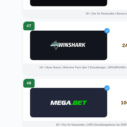
18+ | Nur für Neukunden | Bonusco
#7
2
18+ | Neue Nutzer | Welcome Pack über 3 Einzahlungen: 100%/80%/60% Bonu
#8
10
18+ | Nur für Neukunden | 100% Einzahlungsbonus bis €200 