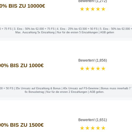
Bewerten! (1,272)
0% BIS ZU 10000€
★★★★★
00 + 75 FS | 3. Einz.: 50% bis €2.000 + 75 FS | 4. Einz.: 25% bis €3.500 + 50 FS | 5. Einz.: 50% bis €2.0
Max. Auszahlung 5x Einzahlung | Nur für die ersten 5 Einzahlungen | AGB gelten
Bewerten! (1,856)
00% BIS ZU 1000€
★★★★★
€200 + 50 FS | 35x Umsatz auf Einzahlung & Bonus | 40x Umsatz auf FS-Gewinne | Bonus muss innerhalb 7 T
6x Bonusbetrag | Nur für die ersten 2 Einzahlungen | AGB gelten.
Bewerten! (1,651)
00% BIS ZU 1500€
★★★★★