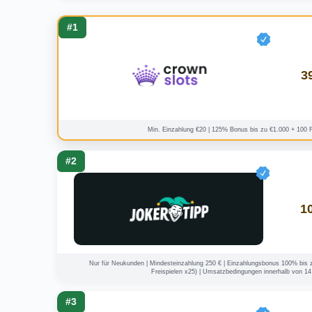
#1
3
Min. Einzahlung €20 | 125% Bonus bis zu €1.000 + 100 Fr
#2
1
Nur für Neukunden | Mindesteinzahlung 250 € | Einzahlungsbonus 100% bis zu
Freispielen x25) | Umsatzbedingungen innerhalb von 14 
#3