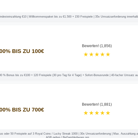
indesteinzahlung €10 | Willkommenspaket bis zu €1.500 + 150 Freispiele | 35x Umsatzanforderung innerhal
Bewerten! (1,856)
00% BIS ZU 100€
★★★★★
00 % Bonus bis zu €100 + 120 Freispiele (30 pro Tag für 4 Tage) + Sofort-Bonusrunde | 40-facher Umsatz au
Bewerten! (1,881)
00% BIS ZU 700€
★★★★★
onus oder 50 Freispiele auf 3 Royal Coins / Lucky Streak 1000 | 30x Umsatzanforderung | Max. Auszahlung a
AGB gelten | BeGambleAware.org