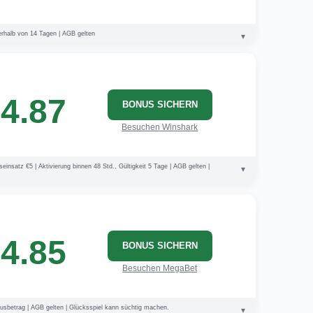
erhalb von 14 Tagen | AGB gelten
4.87
BONUS SICHERN
Besuchen Winshark
satz €5 | Aktivierung binnen 48 Std., Gültigkeit 5 Tage | AGB gelten |
4.85
BONUS SICHERN
Besuchen MegaBet
usbetrag | AGB gelten | Glücksspiel kann süchtig machen.