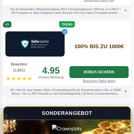
Besuchen JokerTipp
Nur für Neukunden | Mindesteinzahlung 250 € | Einzahlungsbonus 100% bis zu 5.000 € +
100 Freispiele im Spiel Collapsed Castle (Einsatz 0,20 € pro Spin) | Freispiele werden in
2 Paketen à 50 alle 24 Stunden gutgeschrieben | Bonusumsatz x25 (Gewinne aus
Freispielen x25) | Umsatzbedingungen innerhalb von 14 Tagen zu erfüllen | Bonus kann
nach 7 Tagen erneut aktiviert werden | Bonus ist nicht auszahlbar, bis er vollständig
#3
TREND
umgesetzt wurde | Es gelten die Bonus-AGB
100% BIS ZU 1000€
Bewerten!
4.95
(2,661)
BONUS SICHERN
Unsere Wertung
★★★★★
Besuchen SafeCasino
18+ | Nur für neue Spieler | Mind. Ersteinzahlung €10 als Einzeltransaktion | Bis zu €1000
Bonus + bis zu 300 Freispiele je nach Einzahlungshöhe | 40-fache Umsatzanforderung
für Bonus & FS-Gewinne | AGB gelten | Verantwortungsvoll spielen -
BeGambleAware.org
SONDERANGEBOT