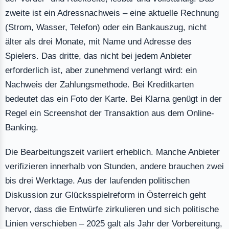
zweite ist ein Adressnachweis – eine aktuelle Rechnung
(Strom, Wasser, Telefon) oder ein Bankauszug, nicht
älter als drei Monate, mit Name und Adresse des
Spielers. Das dritte, das nicht bei jedem Anbieter
erforderlich ist, aber zunehmend verlangt wird: ein
Nachweis der Zahlungsmethode. Bei Kreditkarten
bedeutet das ein Foto der Karte. Bei Klarna genügt in der
Regel ein Screenshot der Transaktion aus dem Online-
Banking.
Die Bearbeitungszeit variiert erheblich. Manche Anbieter
verifizieren innerhalb von Stunden, andere brauchen zwei
bis drei Werktage. Aus der laufenden politischen
Diskussion zur Glücksspielreform in Österreich geht
hervor, dass die Entwürfe zirkulieren und sich politische
Linien verschieben – 2025 galt als Jahr der Vorbereitung,