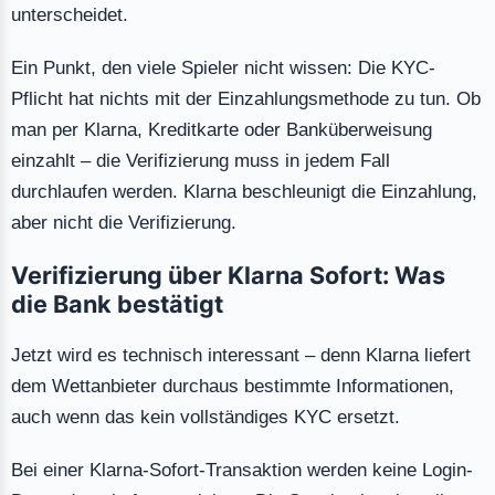
unterscheidet.
Ein Punkt, den viele Spieler nicht wissen: Die KYC-
Pflicht hat nichts mit der Einzahlungsmethode zu tun. Ob
man per Klarna, Kreditkarte oder Banküberweisung
einzahlt – die Verifizierung muss in jedem Fall
durchlaufen werden. Klarna beschleunigt die Einzahlung,
aber nicht die Verifizierung.
Verifizierung über Klarna Sofort: Was
die Bank bestätigt
Jetzt wird es technisch interessant – denn Klarna liefert
dem Wettanbieter durchaus bestimmte Informationen,
auch wenn das kein vollständiges KYC ersetzt.
Bei einer Klarna-Sofort-Transaktion werden keine Login-