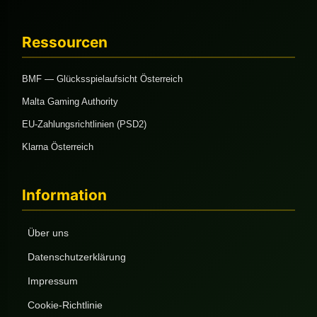
Ressourcen
BMF — Glücksspielaufsicht Österreich
Malta Gaming Authority
EU-Zahlungsrichtlinien (PSD2)
Klarna Österreich
Information
Über uns
Datenschutzerklärung
Impressum
Cookie-Richtlinie