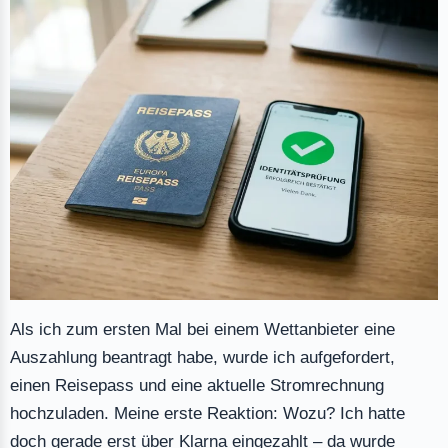
Als ich zum ersten Mal bei einem Wettanbieter eine
Auszahlung beantragt habe, wurde ich aufgefordert,
einen Reisepass und eine aktuelle Stromrechnung
hochzuladen. Meine erste Reaktion: Wozu? Ich hatte
doch gerade erst über Klarna eingezahlt – da wurde