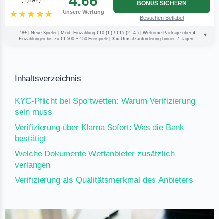
4.66
(1,892)
BONUS SICHERN
Unsere Wertung
★★★★★
Besuchen Betlabel
18+ | Neue Spieler | Mind. Einzahlung €10 (1.) / €15 (2.–4.) | Welcome Package über 4
Einzahlungen bis zu €1.500 + 150 Freispiele | 35x Umsatzanforderung binnen 7 Tagen |
Max. Bonuseinsatz €5 | Nicht verfügbar für Kryptowährungen | AGB gelten |
BeGambleAware.org
Inhaltsverzeichnis
KYC-Pflicht bei Sportwetten: Warum Verifizierung
sein muss
Verifizierung über Klarna Sofort: Was die Bank
bestätigt
Welche Dokumente Wettanbieter zusätzlich
verlangen
Verifizierung als Qualitätsmerkmal des Anbieters