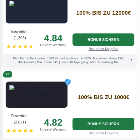
100% BIS ZU 12000€
Bewerten!
4.84
(1,205)
BONUS SICHERN
Unsere Wertung
★★★★★
Besuchen MegaBet
18+ | Nur für Neukunden | 100% Einzahlungsbonus bis €200 | Mindesteinzahlung €20 |
40x Umsatz | Max. Einsatz €5 | Bonus 10 Tage gültig | Max. Auszahlung 10x
Bonusbetrag | AGB gelten | Glücksspiel kann süchtig machen.
#9
100% BIS ZU 1000€
Bewerten!
4.82
(2,021)
BONUS SICHERN
Unsere Wertung
★★★★★
Besuchen Drakaris