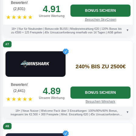
Bewerten!
4.91
(2,831)
BONUS SICHERN
Unsere Wertung
★★★★★
Besuchen SkyCrown
18+ | Nur für Neukunden | Bonuscode BLISS | Mindesteinzahlung €20 | 120% Bonus bis
zu €500 + 125 Freispiele | 40x Umsatzanforderung innerhalb von 14 Tagen | AGB gelten
#7
240% BIS ZU 2500€
Bewerten!
4.89
(2,441)
BONUS SICHERN
Unsere Wertung
★★★★★
Besuchen Winshark
18+ | Neue Nutzer | Welcome Pack über 3 Einzahlungen: 100%/80%/60% Bonus,
insgesamt bis €2.500 + 300 Freispiele | Mind. Einzahlung €20 | 45x Umsatzanforderung |
Max. Bonuseinsatz €5 | Aktivierung binnen 48 Std., Gültigkeit 5 Tage | AGB gelten |
BeGambleAware.org
#8