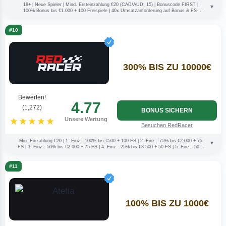
18+ | Neue Spieler | Mind. Ersteinzahlung €20 (CAD/AUD: 15) | Bonuscode FIRST |
100% Bonus bis €1.000 + 100 Freispiele | 40x Umsatzanforderung auf Bonus & FS-
Gewinne | Max. Bonusauszahlung = erhaltener Bonusbetrag | Max. Einsatz €5 beim
Umsetzen | AGB gelten | BeGambleAware.org
#10
300% BIS ZU 10000€
Bewerten!
4.77
(1,272)
BONUS SICHERN
Unsere Wertung
★★★★★
Besuchen RedRacer
Min. Einzahlung €20 | 1. Einz.: 100% bis €500 + 100 FS | 2. Einz.: 75% bis €2.000 + 75
FS | 3. Einz.: 50% bis €2.000 + 75 FS | 4. Einz.: 25% bis €3.500 + 50 FS | 5. Einz.: 50%
bis €2.000 + 100 FS | 40x-50x Umsatz auf Bonus & FS-Gewinne | Bonus/FS gültig 3
Tage | Max. Auszahlung 5x Einzahlung | Nur für die ersten 5 Einzahlungen | AGB gelten
#11
100% BIS ZU 1000€