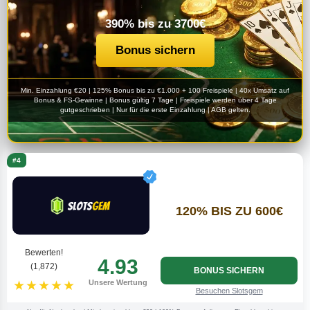
390% bis zu 3700€
Bonus sichern
Min. Einzahlung €20 | 125% Bonus bis zu €1.000 + 100 Freispiele | 40x Umsatz auf
Bonus & FS-Gewinne | Bonus gültig 7 Tage | Freispiele werden über 4 Tage
gutgeschrieben | Nur für die erste Einzahlung | AGB gelten.
#4
120% BIS ZU 600€
Bewerten!
4.93
(1,872)
BONUS SICHERN
Unsere Wertung
★★★★★
Besuchen Slotsgem