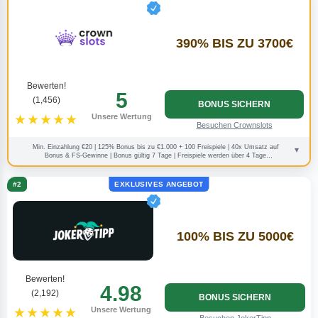
390% BIS ZU 3700€
Bewerten!
5
(1,456)
BONUS SICHERN
Unsere Wertung
★★★★★
Besuchen Crownslots
Min. Einzahlung €20 | 125% Bonus bis zu €1.000 + 100 Freispiele | 40x Umsatz auf
Bonus & FS-Gewinne | Bonus gültig 7 Tage | Freispiele werden über 4 Tage
gutgeschrieben | Nur für die erste Einzahlung | AGB gelten.
#2
EXKLUSIVES ANGEBOT
100% BIS ZU 5000€
Bewerten!
4.98
(2,192)
BONUS SICHERN
Unsere Wertung
★★★★★