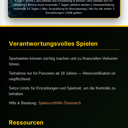
€200 + 50 FS | 35x Umsatz auf Einzahlung & Bonus | 40x Umsatz auf FS-
Gewinne | Bonus muss innerhalb 7 Tagen aktiviert werden | Umsatzerfüllung
innerhalb 10 Tagen | Max. Auszahlung 6x Bonusbetrag | Nur für die ersten 2
Einzahlungen | AGB gelten.
Verantwortungsvolles Spielen
Sportwetten können süchtig machen und zu finanziellen Verlusten
führen.
Teilnahme nur für Personen ab 18 Jahren — Altersverifikation ist
verpflichtend.
Setze Limits für Einzahlungen und Spielzeit, um die Kontrolle zu
behalten.
Hilfe & Beratung:
Spielsuchthilfe Österreich
Ressourcen