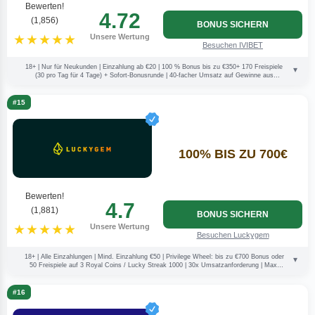
Bewerten!
4.72
(1,856)
BONUS SICHERN
Unsere Wertung
★★★★★
Besuchen IVIBET
18+ | Nur für Neukunden | Einzahlung ab €20 | 100 % Bonus bis zu €350+ 170 Freispiele
(30 pro Tag für 4 Tage) + Sofort-Bonusrunde | 40-facher Umsatz auf Gewinne aus
Freispielen | Es gelten die AGB
#15
100% BIS ZU 700€
Bewerten!
4.7
(1,881)
BONUS SICHERN
Unsere Wertung
★★★★★
Besuchen Luckygem
18+ | Alle Einzahlungen | Mind. Einzahlung €50 | Privilege Wheel: bis zu €700 Bonus oder
50 Freispiele auf 3 Royal Coins / Lucky Streak 1000 | 30x Umsatzanforderung | Max.
Auszahlung aus Freispielen €300 | Gewinn muss mit Mind. Einzahlung €50 aktiviert
werden | AGB gelten | BeGambleAware.org
#16