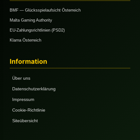
BMF — Glücksspielaufsicht Österreich
Malta Gaming Authority
EU-Zahlungsrichtlinien (PSD2)
Klarna Österreich
Information
Über uns
Datenschutzerklärung
Impressum
Cookie-Richtlinie
Siteübersicht