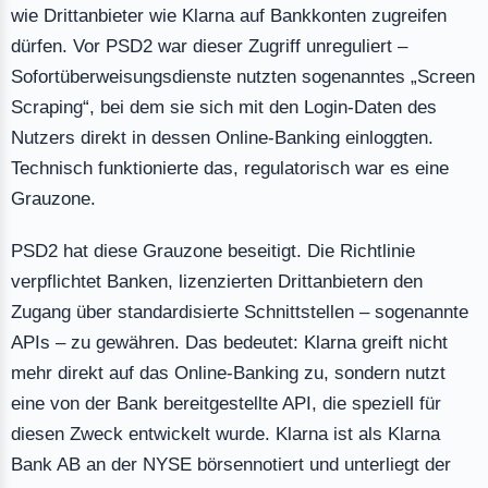
wie Drittanbieter wie Klarna auf Bankkonten zugreifen
dürfen. Vor PSD2 war dieser Zugriff unreguliert –
Sofortüberweisungsdienste nutzten sogenanntes „Screen
Scraping“, bei dem sie sich mit den Login-Daten des
Nutzers direkt in dessen Online-Banking einloggten.
Technisch funktionierte das, regulatorisch war es eine
Grauzone.
PSD2 hat diese Grauzone beseitigt. Die Richtlinie
verpflichtet Banken, lizenzierten Drittanbietern den
Zugang über standardisierte Schnittstellen – sogenannte
APIs – zu gewähren. Das bedeutet: Klarna greift nicht
mehr direkt auf das Online-Banking zu, sondern nutzt
eine von der Bank bereitgestellte API, die speziell für
diesen Zweck entwickelt wurde. Klarna ist als Klarna
Bank AB an der NYSE börsennotiert und unterliegt der