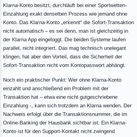
Klarna-Konto besitzt, durchläuft bei einer Sportwetten-
Einzahlung exakt denselben Prozess wie jemand ohne
Konto. Das Klarna-Konto „erkennt“ die Sofort-Transaktion
nicht automatisch – es sei denn, man ist gleichzeitig in
der Klarna App eingeloggt. Die beiden Systeme laufen
parallel, nicht integriert. Das mag technisch unelegant
klingen, hat aber den Vorteil, dass die Sicherheit der
Sofort-Transaktion nicht vom Kontopasswort abhängt.
Noch ein praktischer Punkt: Wer ohne Klarna-Konto
einzahlt und anschließend ein Problem mit der
Transaktion hat – etwa eine nicht gutgeschriebene
Einzahlung -, kann sich trotzdem an Klarna wenden. Der
Nachweis erfolgt über die Transaktionsnummer, die im
Online-Banking der Hausbank sichtbar ist. Ein Klarna-
Konto ist für den Support-Kontakt nicht zwingend