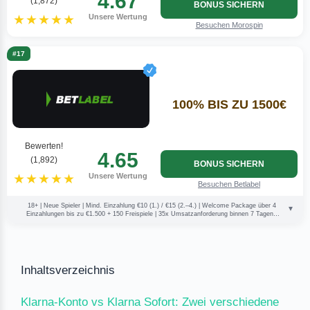
4.67
(1,872)
BONUS SICHERN
Unsere Wertung
★★★★★
Besuchen Morospin
#17
100% BIS ZU 1500€
Bewerten!
4.65
(1,892)
BONUS SICHERN
Unsere Wertung
★★★★★
Besuchen Betlabel
18+ | Neue Spieler | Mind. Einzahlung €10 (1.) / €15 (2.–4.) | Welcome Package über 4
Einzahlungen bis zu €1.500 + 150 Freispiele | 35x Umsatzanforderung binnen 7 Tagen |
Max. Bonuseinsatz €5 | Nicht verfügbar für Kryptowährungen | AGB gelten |
BeGambleAware.org
Inhaltsverzeichnis
Klarna-Konto vs Klarna Sofort: Zwei verschiedene