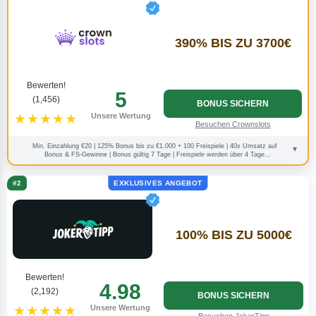
390% BIS ZU 3700€
Bewerten!
5
(1,456)
BONUS SICHERN
Unsere Wertung
★★★★★
Besuchen Crownslots
Min. Einzahlung €20 | 125% Bonus bis zu €1.000 + 100 Freispiele | 40x Umsatz auf
Bonus & FS-Gewinne | Bonus gültig 7 Tage | Freispiele werden über 4 Tage
gutgeschrieben | Nur für die erste Einzahlung | AGB gelten.
#2
EXKLUSIVES ANGEBOT
100% BIS ZU 5000€
Bewerten!
4.98
(2,192)
BONUS SICHERN
Unsere Wertung
★★★★★