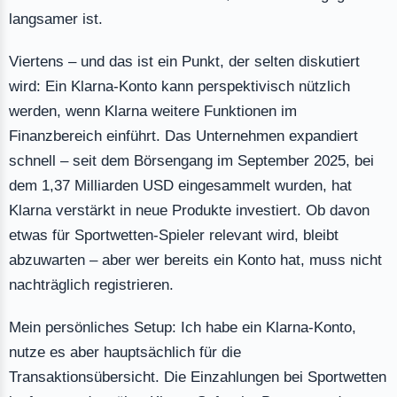
langsamer ist.
Viertens – und das ist ein Punkt, der selten diskutiert
wird: Ein Klarna-Konto kann perspektivisch nützlich
werden, wenn Klarna weitere Funktionen im
Finanzbereich einführt. Das Unternehmen expandiert
schnell – seit dem Börsengang im September 2025, bei
dem 1,37 Milliarden USD eingesammelt wurden, hat
Klarna verstärkt in neue Produkte investiert. Ob davon
etwas für Sportwetten-Spieler relevant wird, bleibt
abzuwarten – aber wer bereits ein Konto hat, muss nicht
nachträglich registrieren.
Mein persönliches Setup: Ich habe ein Klarna-Konto,
nutze es aber hauptsächlich für die
Transaktionsübersicht. Die Einzahlungen bei Sportwetten