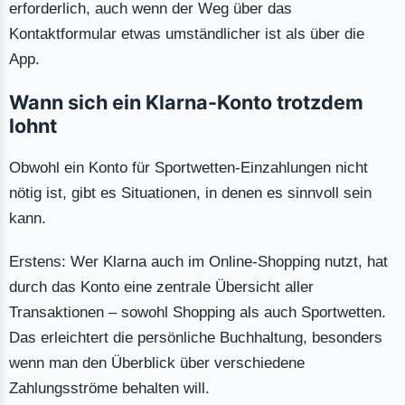
erforderlich, auch wenn der Weg über das
Kontaktformular etwas umständlicher ist als über die
App.
Wann sich ein Klarna-Konto trotzdem
lohnt
Obwohl ein Konto für Sportwetten-Einzahlungen nicht
nötig ist, gibt es Situationen, in denen es sinnvoll sein
kann.
Erstens: Wer Klarna auch im Online-Shopping nutzt, hat
durch das Konto eine zentrale Übersicht aller
Transaktionen – sowohl Shopping als auch Sportwetten.
Das erleichtert die persönliche Buchhaltung, besonders
wenn man den Überblick über verschiedene
Zahlungsströme behalten will.