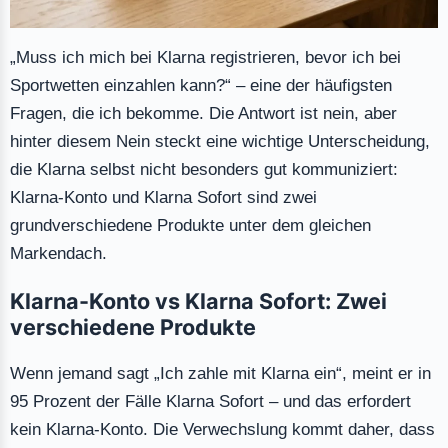
„Muss ich mich bei Klarna registrieren, bevor ich bei
Sportwetten einzahlen kann?“ – eine der häufigsten
Fragen, die ich bekomme. Die Antwort ist nein, aber
hinter diesem Nein steckt eine wichtige Unterscheidung,
die Klarna selbst nicht besonders gut kommuniziert:
Klarna-Konto und Klarna Sofort sind zwei
grundverschiedene Produkte unter dem gleichen
Markendach.
Klarna-Konto vs Klarna Sofort: Zwei
verschiedene Produkte
Wenn jemand sagt „Ich zahle mit Klarna ein“, meint er in
95 Prozent der Fälle Klarna Sofort – und das erfordert
kein Klarna-Konto. Die Verwechslung kommt daher, dass