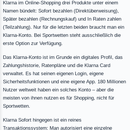
Klarna im Online-Shopping drei Produkte unter einem
Namen bündelt: Sofort bezahlen (Direktüberweisung),
Später bezahlen (Rechnungskauf) und In Raten zahlen
(Teilzahlung). Nur für die letzten beiden braucht man ein
Klarna-Konto. Bei Sportwetten steht ausschließlich die
erste Option zur Verfügung.
Das Klarna-Konto ist im Grunde ein digitales Profil, das
Zahlungshistorie, Ratenpläne und die Klarna Card
verwaltet. Es hat seinen eigenen Login, eigene
Sicherheitsfunktionen und eine eigene App. 180 Millionen
Nutzer weltweit haben ein solches Konto – aber die
meisten von ihnen nutzen es für Shopping, nicht für
Sportwetten.
Klarna Sofort hingegen ist ein reines
Transaktionssystem: Man autorisiert eine einzelne