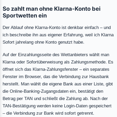
So zahlt man ohne Klarna-Konto bei
Sportwetten ein
Der Ablauf ohne Klarna-Konto ist denkbar einfach – und
ich beschreibe ihn aus eigener Erfahrung, weil ich Klarna
Sofort jahrelang ohne Konto genutzt habe.
Auf der Einzahlungsseite des Wettanbieters wählt man
Klarna oder Sofortüberweisung als Zahlungsmethode. Es
öffnet sich das Klarna-Zahlungsfenster – ein separates
Fenster im Browser, das die Verbindung zur Hausbank
herstellt. Man wählt die eigene Bank aus einer Liste, gibt
die Online-Banking-Zugangsdaten ein, bestätigt den
Betrag per TAN und schließt die Zahlung ab. Nach der
TAN-Bestätigung werden keine Login-Daten gespeichert
– die Verbindung zur Bank wird sofort getrennt.