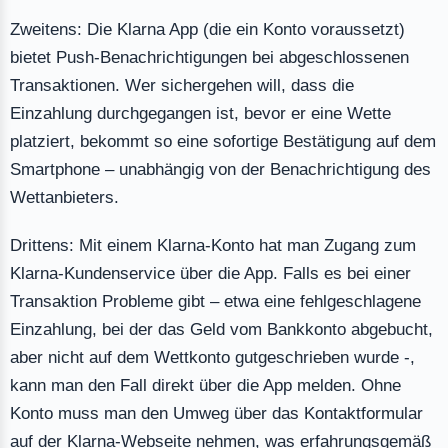
Zweitens: Die Klarna App (die ein Konto voraussetzt)
bietet Push-Benachrichtigungen bei abgeschlossenen
Transaktionen. Wer sichergehen will, dass die
Einzahlung durchgegangen ist, bevor er eine Wette
platziert, bekommt so eine sofortige Bestätigung auf dem
Smartphone – unabhängig von der Benachrichtigung des
Wettanbieters.
Drittens: Mit einem Klarna-Konto hat man Zugang zum
Klarna-Kundenservice über die App. Falls es bei einer
Transaktion Probleme gibt – etwa eine fehlgeschlagene
Einzahlung, bei der das Geld vom Bankkonto abgebucht,
aber nicht auf dem Wettkonto gutgeschrieben wurde -,
kann man den Fall direkt über die App melden. Ohne
Konto muss man den Umweg über das Kontaktformular
auf der Klarna-Webseite nehmen, was erfahrungsgemäß