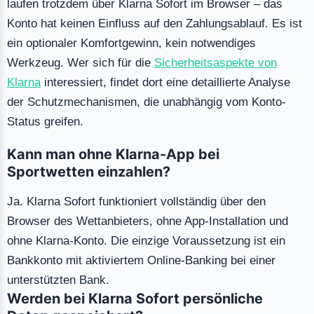
laufen trotzdem über Klarna Sofort im Browser – das
Konto hat keinen Einfluss auf den Zahlungsablauf. Es ist
ein optionaler Komfortgewinn, kein notwendiges
Werkzeug. Wer sich für die
Sicherheitsaspekte von
Klarna
interessiert, findet dort eine detaillierte Analyse
der Schutzmechanismen, die unabhängig vom Konto-
Status greifen.
Kann man ohne Klarna-App bei
Sportwetten einzahlen?
Ja. Klarna Sofort funktioniert vollständig über den
Browser des Wettanbieters, ohne App-Installation und
ohne Klarna-Konto. Die einzige Voraussetzung ist ein
Bankkonto mit aktiviertem Online-Banking bei einer
unterstützten Bank.
Werden bei Klarna Sofort persönliche