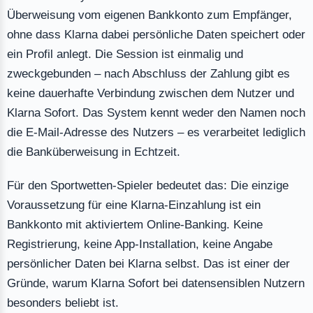
Überweisung vom eigenen Bankkonto zum Empfänger,
ohne dass Klarna dabei persönliche Daten speichert oder
ein Profil anlegt. Die Session ist einmalig und
zweckgebunden – nach Abschluss der Zahlung gibt es
keine dauerhafte Verbindung zwischen dem Nutzer und
Klarna Sofort. Das System kennt weder den Namen noch
die E-Mail-Adresse des Nutzers – es verarbeitet lediglich
die Banküberweisung in Echtzeit.
Für den Sportwetten-Spieler bedeutet das: Die einzige
Voraussetzung für eine Klarna-Einzahlung ist ein
Bankkonto mit aktiviertem Online-Banking. Keine
Registrierung, keine App-Installation, keine Angabe
persönlicher Daten bei Klarna selbst. Das ist einer der
Gründe, warum Klarna Sofort bei datensensiblen Nutzern
besonders beliebt ist.